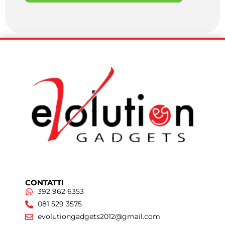
CONTATTI
392 962 6353
081 529 3575
evolutiongadgets2012@gmail.com