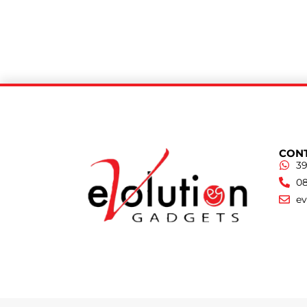
CONT
39
08
e