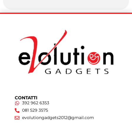
CONTATTI
392 962 6353
081 529 3575
evolutiongadgets2012@gmail.com