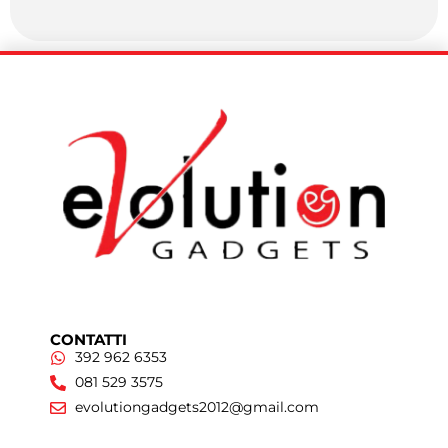
CONTATTI
392 962 6353
081 529 3575
evolutiongadgets2012@gmail.com