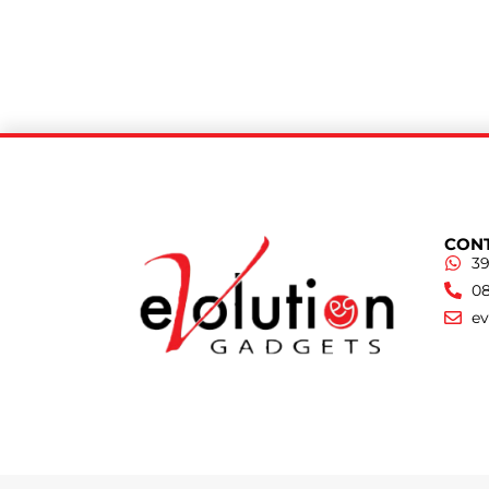
CONT
39
08
e