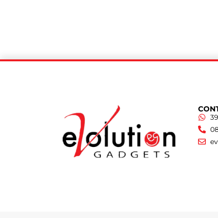
CONT
39
08
e